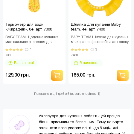
Термометр для води
Шляпка для купання Baby
«Жирафик», 0+, арт. 7300
team, 4+, арт. 7400
BABY TEAM Щоденне купання
BABY TEAM Шляпка для купання
має важливе значення для
м'яко, але щільно облягає голову
гігієни та відпочинку вашої
малюка та перетворює миття
1
3
дитини. Це чудовий ак..
голови в сп..
7300
7400
В наявності
В наявності
129.00 грн.
165.00 грн.
Показано від 1 до 6 з 6 (всього сторінок: 1)
Аксесуари для купання роблять цей процес
більш приємним та безпечним. Тому не варто
залишати поза увагою всі ті «дрібниці», які