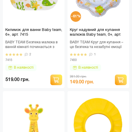
-61%
Килимок для ванни Baby team,
Круг надувний для купання
6+, арт. 7415
малюків Baby team, 0+, арт.
7450 (УЦІНКА)
BABY TEAM Безпека малюка в
BABY TEAM Круг для купання –
ванній кімнаті починається з
це безпека та незабутні емоції
поверхні. Килимок створений
Вашої дитини під час щоденного
2
1
для безпечного і..
купання. ..
7415
7450
В наявності
В наявності
381.00 грн.
519.00 грн.
149.00 грн.