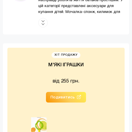
насправді роблять життя батьків простішим. У
цій категорії представлені аксесуари для
купання дітей. Мочалка-спонж, килимок для
ванни, круг для купання, термометр, шляпка
для купання та інші аксесуари Baby team -
зроблять процес купання дитини зручним,
приємним та легким
Аксесуари для купання роблять цей процес
більш приємним та безпечним. Це стосується
не лише дітей, а й дорослих. Тому не варто
ХІТ ПРОДАЖУ
залишати без уваги всі ті дрібниці, які
М'ЯКІ ІГРАШКИ
насправді роблять життя батьків простішим.
Аксесуари для купання це:
Гумові килимки у ванну чи на підлогу. На
від 255 грн.
них можна сміливо ставати мокрими
ногами, бризкати водою або кидати піну,
Подивитись
адже вони виготовлені з силікону, який
зберігає свою шорсткість навіть при
сильному намоканні.
Різні пристосування: гамаки, шапочки-
козирки, надувні круги, матрацики та