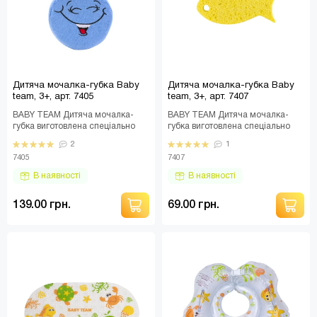
Дитяча мочалка-губка Baby
Дитяча мочалка-губка Baby
team, 3+, арт. 7405
team, 3+, арт. 7407
BABY TEAM Дитяча мочалка-
BABY TEAM Дитяча мочалка-
губка виготовлена спеціально
губка виготовлена спеціально
для догляду за ніжною дитячою
для догляду за ніжною дитячою
2
1
шкірою. Гу..
шкірою. Мочалки..
7405
7407
В наявності
В наявності
139.00 грн.
69.00 грн.