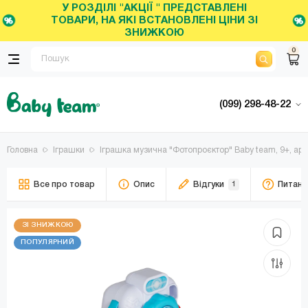
У РОЗДІЛІ "АКЦІЇ " ПРЕДСТАВЛЕНІ
ТОВАРИ, НА ЯКІ ВСТАНОВЛЕНІ ЦІНИ ЗІ
ЗНИЖКОЮ
0
(099) 298-48-22
Головна
Іграшки
Іграшка музична "Фотопроєктор" Baby team, 9+, арт
Все про товар
Опис
Відгуки
1
Питанн
ЗІ ЗНИЖКОЮ
ПОПУЛЯРНИЙ