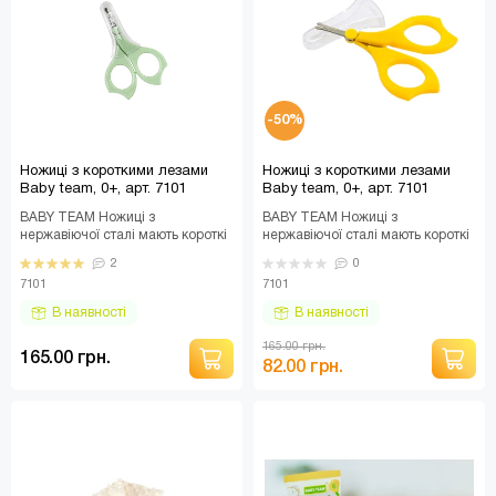
-50%
Ножиці з короткими лезами
Ножиці з короткими лезами
Baby team, 0+, арт. 7101
Baby team, 0+, арт. 7101
(УЦІНКА)
BABY TEAM Ножиці з
BABY TEAM Ножиці з
нержавіючої сталі мають короткі
нержавіючої сталі мають короткі
вигнуті леза з закругленими
вигнуті леза з закругленими
2
0
кінцями, щоб дати мож..
кінцями, щоб дати мож..
7101
7101
В наявності
В наявності
165.00 грн.
165.00 грн.
82.00 грн.