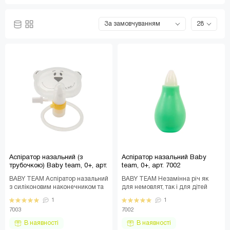
Аспіратор назальний (з
Аспіратор назальний Baby
трубочкою) Baby team, 0+, арт.
team, 0+, арт. 7002
7003
BABY TEAM Аспіратор назальний
BABY TEAM Незамінна річ як
з силіконовим наконечником та
для немовлят, так і для дітей
м'якою трубочкою для контролю
старшого віку. Допомагає
1
1
сили видал..
очистити ніс малюк..
7003
7002
В наявності
В наявності