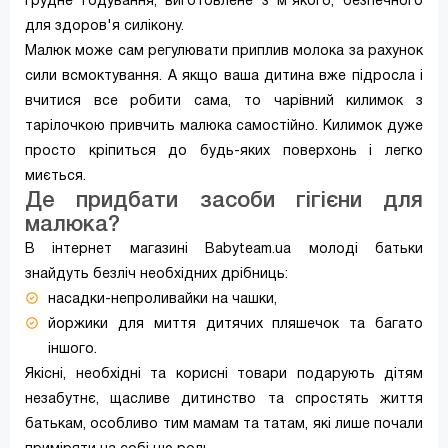
грудне годування, виготовлене з м'якого, безпечного
для здоров'я силікону.
Малюк може сам регулювати приплив молока за рахунок
сили всмоктування. А якщо ваша дитина вже підросла і
вчитися все робити сама, то чарівний килимок з
тарілочкою привчить малюка самостійно. Килимок дуже
просто кріпиться до будь-яких поверхонь і легко
миється.
Де придбати засоби гігієни для
малюка?
В інтернет магазині Babyteam.ua молоді батьки
знайдуть безліч необхідних дрібниць:
насадки-непроливайки на чашки,
йоржики для миття дитячих пляшечок та багато
іншого.
Якісні, необхідні та корисні товари подарують дітям
незабутнє, щасливе дитинство та спростять життя
батькам, особливо тим мамам та татам, які лише почали