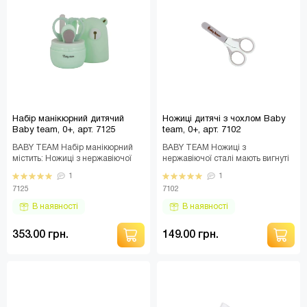
Набір манікюрний дитячий
Ножиці дитячі з чохлом Baby
Baby team, 0+, арт. 7125
team, 0+, арт. 7102
BABY TEAM Набір манікюрний
BABY TEAM Ножиці з
містить: Ножиці з нержавіючої
нержавіючої сталі мають вигнуті
сталі, що мають леза з
леза з закругленими кінцями,
1
1
закругленими кінцям..
щоб дати можливість ..
7125
7102
В наявності
В наявності
353.00 грн.
149.00 грн.