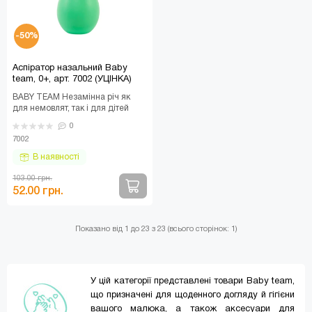
-50%
Аспіратор назальний Baby
team, 0+, арт. 7002 (УЦІНКА)
BABY TEAM Незамінна річ як
для немовлят, так і для дітей
старшого віку. Допомагає
0
очистити ніс малюк..
7002
В наявності
103.00 грн.
52.00 грн.
Показано від 1 до 23 з 23 (всього сторінок: 1)
У цій категорії представлені товари Baby team,
що призначені для щоденного догляду й гігієни
вашого малюка, а також аксесуари для