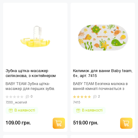
Зубна щітка-масажер
Килимок для ванни Baby team,
силіконова, з контейнером
6+, арт. 7415
Baby team, 4+, арт. 7200
BABY TEAM Зубна щітка-
BABY TEAM Безпека малюка в
(жовтий)
масажер для перших зубів.
ванній кімнаті починається з
Силіконові щетинки м'яко і
поверхні. Килимок створений
0
2
дбайливо очищають зубки, ..
для безпечного і..
7200_жовтий
7415
В наявності
В наявності
109.00 грн.
519.00 грн.