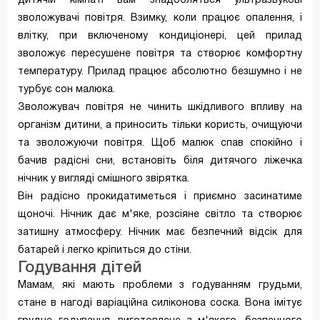
дитячій кімнаті вам знадобляться ультразвукові
зволожувачі повітря. Взимку, коли працює опалення, і
влітку, при включеному кондиціонері, цей прилад
зволожує пересушене повітря та створює комфортну
температуру. Прилад працює абсолютно безшумно і не
турбує сон малюка.
Зволожувач повітря не чинить шкідливого впливу на
організм дитини, а приносить тільки користь, очищуючи
та зволожуючи повітря. Щоб малюк спав спокійно і
бачив радісні сни, встановіть біля дитячого ліжечка
нічник у вигляді смішного звірятка.
Він радісно прокидатиметься і приємно засинатиме
щоночі. Нічник дає м'яке, розсіяне світло та створює
затишну атмосферу. Нічник має безпечний відсік для
батарей і легко кріпиться до стіни.
Годування дітей
Мамам, які мають проблеми з годуванням грудьми,
стане в нагоді варіаційна силіконова соска. Вона імітує