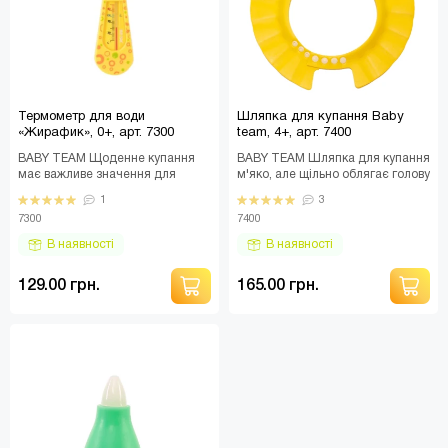
Термометр для води
Шляпка для купання Baby
«Жирафик», 0+, арт. 7300
team, 4+, арт. 7400
BABY TEAM Щоденне купання
BABY TEAM Шляпка для купання
має важливе значення для
м'яко, але щільно облягає голову
гігієни та відпочинку вашої
малюка та перетворює миття
1
3
дитини. Це чудовий ак..
голови в сп..
7300
7400
В наявності
В наявності
129.00 грн.
165.00 грн.