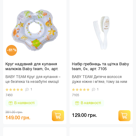
-61%
Круг надувний для купання
Набір гребінець та щітка Baby
малюків Baby team, 0+, арт.
team, 0+, арт. 7105
7450 (УЦІНКА)
BABY TEAM Круг для купання –
BABY TEAM Дитяче волосся
це безпека та незабутні емоції
дуже ніжне і м'яке, тому за ним
Вашої дитини під час щоденного
потрібен особливий догляд.
1
1
купання. ..
Щітка відмінно п..
7450
7105
В наявності
В наявності
381.00 грн.
129.00 грн.
149.00 грн.