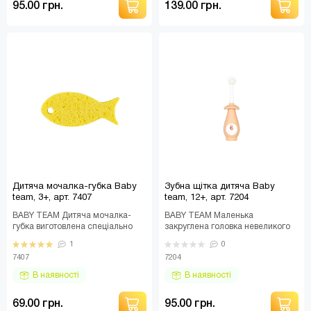
95.00 грн.
139.00 грн.
Дитяча мочалка-губка Baby
Зубна щітка дитяча Baby
team, 3+, арт. 7407
team, 12+, арт. 7204
BABY TEAM Дитяча мочалка-
BABY TEAM Маленька
губка виготовлена спеціально
закруглена головка невеликого
для догляду за ніжною дитячою
розміру ідеально підходить для
1
0
шкірою. Мочалки..
дитячого ротика. М’я..
7407
7204
В наявності
В наявності
69.00 грн.
95.00 грн.