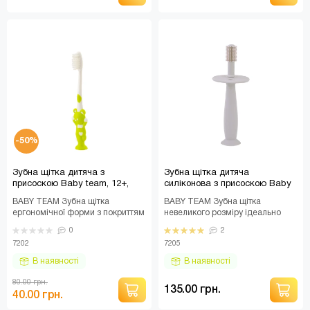
-50%
Зубна щітка дитяча з
Зубна щітка дитяча
присоскою Baby team, 12+,
силіконова з присоскою Baby
арт. 7202 (УЦІНКА)
team, 6+, арт. 7205
BABY TEAM Зубна щітка
BABY TEAM Зубна щітка
ергономічної форми з покриттям
невеликого розміру ідеально
із м’якої резини. М’які щетинки
підходить для дитячого ротика.
0
2
забезпечують еф..
Силіконові щетинки ..
7202
7205
В наявності
В наявності
80.00 грн.
135.00 грн.
40.00 грн.