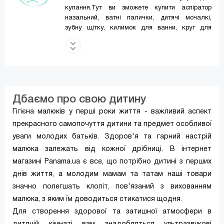
купання.Тут ви зможете купити аспіратор
назальний, ватні палички, дитячі мочалкі,
зубну щітку, килимок для ванни, круг для
купання, набір гребінців та щіток, ножиці
дитячі, поливайку для купання, термометр для
води, шляпку для купання та багато
інше.Купити товари Baby team просто та
зручно, для цього не потрібно ні куди їхати.
Купуйте в інтернет-магазині babyteam.ua за
Дбаємо про свою дитину
допомогою кнопки "Купити" на вподобаних
товарах. Наявність та ціни актуальні. Тому
Гігієна малюків у перші роки життя - важливий аспект
можете впевнено робити замовлення. Все що
прекрасного самопочуття дитини та предмет особливої
вам потрібно – відправити замовлення та
уваги молодих батьків. Здоров'я та гарний настрій
почекати, поки ми зателефонуємо вам.
Сплатити ви зможете, не відходячи від
малюка залежать від кожної дрібниці. В інтернет
комп'ютера, у будь-який час доби.
магазині Рanama.ua є все, що потрібно дитині з перших
Замовлений товар ми доставимо до будь-якої
днів життя, а молодим мамам та татам наші товари
точки України поштово-вантажною службою
значно полегшать клопіт, пов'язаний з вихованням
"Нова Пошта".
малюка, з яким їм доводиться стикатися щодня.
Для створення здорової та затишної атмосфери в