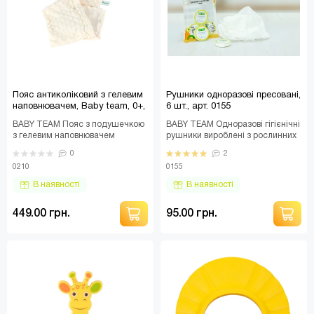
Пояс антиколіковий з гелевим
Рушники одноразові пресовані,
наповнювачем, Baby team, 0+,
6 шт., арт. 0155
арт. 0210
BABY TEAM Пояс з подушечкою
BABY TEAM Одноразові гігієнічні
з гелевим наповнювачем
рушники вироблені з рослинних
допоможе полегшити симптоми
волокон, безпечні та не
0
2
коліків у малюків. В ..
забруднюють на..
0210
0155
В наявності
В наявності
449.00 грн.
95.00 грн.