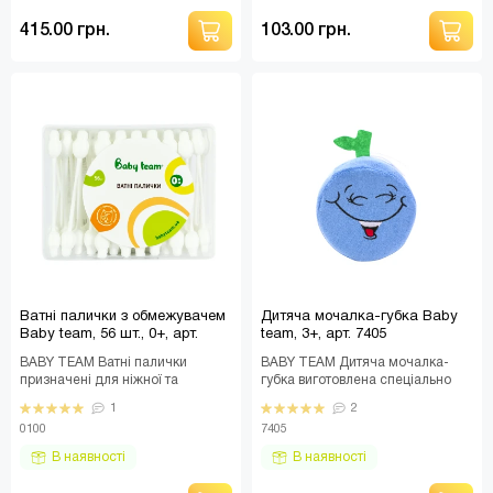
415.00 грн.
103.00 грн.
Ватні палички з обмежувачем
Дитяча мочалка-губка Baby
Baby team, 56 шт., 0+, арт.
team, 3+, арт. 7405
0100
BABY TEAM Ватні палички
BABY TEAM Дитяча мочалка-
призначені для ніжної та
губка виготовлена спеціально
дбайливої щоденної гігієни
для догляду за ніжною дитячою
1
2
малюка з самого народжен..
шкірою. Гу..
0100
7405
В наявності
В наявності