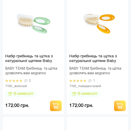
Набір гребінець та щітка з
Набір гребінець та щітка з
натуральної щетини Baby
натуральної щетини Baby
team, 0+, арт. 7106 (зелений)
team, 0+, арт. 7106
BABY TEAM Гребінець та щітка
BABY TEAM Гребінець та щітка
(помаранчевий)
дозволять вам акуратно
дозволять вам акуратно
розчісувати волосся дитини.
розчісувати волосся дитини.
2
1
Щітка з натуральною..
Щітка з натуральною..
7106_зелений
7106_помаранчевий
В наявності
В наявності
172.00 грн.
172.00 грн.