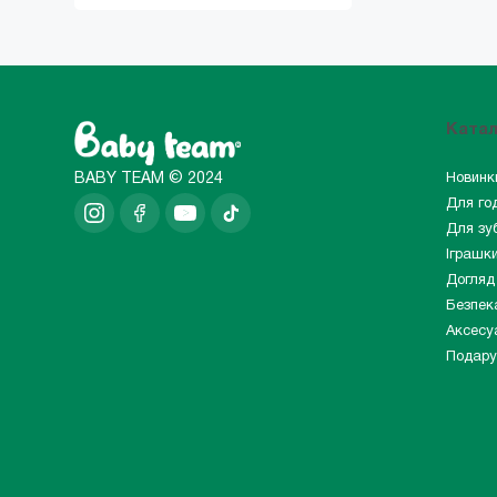
Ката
BABY TEAM © 2024
Новинк
Для го
Для зуб
Іграшк
Догляд
Безпек
Аксесу
Подару