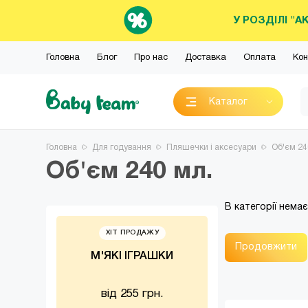
У РОЗДІЛІ "А
Головна
Блог
Про нас
Доставка
Оплата
Кон
Каталог
Головна
Для годування
Пляшечки і аксесуари
Об'єм 24
Об'єм 240 мл.
В категорії нема
ХІТ ПРОДАЖУ
ЗАВЖДИ ПОТ
Продовжити
М'ЯКІ ІГРАШКИ
ПОЇЛЬН
від 255 грн.
від 85 г