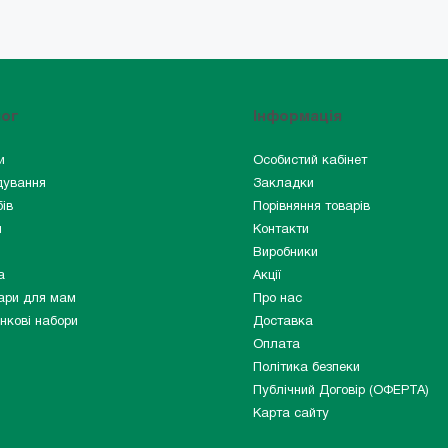
лог
Інформація
и
Особистий кабінет
дування
Закладки
ів
Порівняння товарів
и
Контакти
Виробники
а
Акції
ари для мам
Про нас
нкові набори
Доставка
Оплата
Політика безпеки
Публічний Договір (ОФЕРТА)
Карта сайту