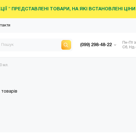
КЦІЇ " ПРЕДСТАВЛЕНІ ТОВАРИ, НА ЯКІ ВСТАНОВЛЕНІ ЦІ
такти
Пн-Пт з
(099) 298-48-22
Сб, Нд-
0 мл.
є товарів
РІБНО
ПОПУЛЯРНИЙ
ТОВАРИ ЗІ 
ИКИ
ІГРАШКИ ДЛЯ ВАННИ
АКЦІЙНА
рн.
від 69 грн.
від 33 