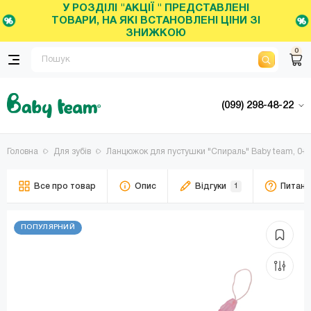
У РОЗДІЛІ "АКЦІЇ " ПРЕДСТАВЛЕНІ
ТОВАРИ, НА ЯКІ ВСТАНОВЛЕНІ ЦІНИ ЗІ
ЗНИЖКОЮ
0
(099) 298-48-22
Головна
Для зубів
Ланцюжок для пустушки "Спираль" Baby team, 0+, 
Все про товар
Опис
Відгуки
1
Питанн
ПОПУЛЯРНИЙ