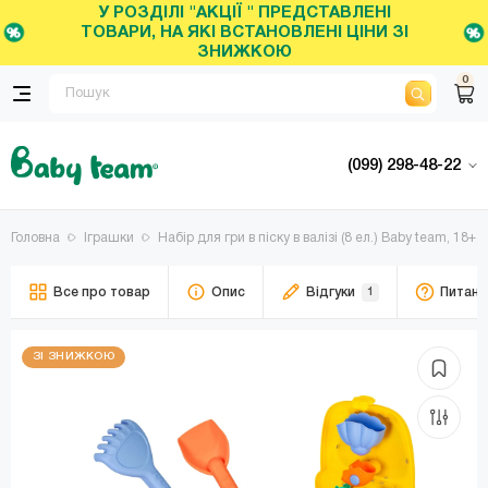
У РОЗДІЛІ "АКЦІЇ " ПРЕДСТАВЛЕНІ
ТОВАРИ, НА ЯКІ ВСТАНОВЛЕНІ ЦІНИ ЗІ
ЗНИЖКОЮ
0
(099) 298-48-22
Головна
Іграшки
Набір для гри в піску в валізі (8 ел.) Baby team, 18+,
Все про товар
Опис
Відгуки
1
Питанн
ЗІ ЗНИЖКОЮ