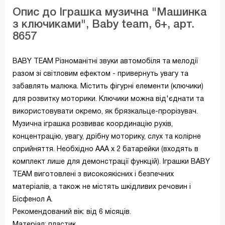
Опис до Іграшка музична "Машинка
з ключиками", Baby team, 6+, арт.
8657
BABY TEAM Різноманітні звуки автомобіля та мелодії
разом зі світловим ефектом - привернуть увагу та
забавлять малюка. Містить фігурні елементи (ключики)
для розвитку моторики. Ключики можна від'єднати та
використовувати окремо, як брязкальце-прорізувач.
Музична іграшка розвиває координацію рухів,
концентрацію, увагу, дрібну моторику, слух та колірне
сприйняття. Необхідно ААА х 2 батарейки (входять в
комплект лише для демонстрації функцій). Іграшки BABY
TEAM виготовлені з високоякісних і безпечних
матеріалів, а також не містять шкідливих речовин і
Бісфенол А.
Рекомендований вік: від 6 місяців.
Матеріал: пластик