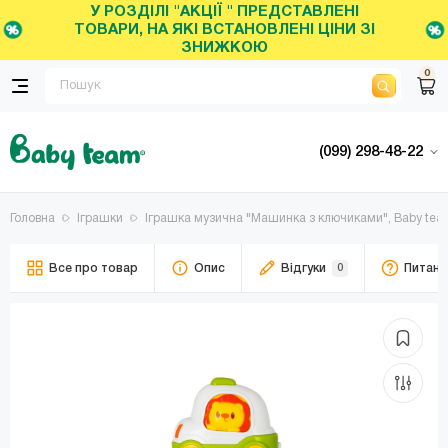
У РОЗДІЛІ "АКЦІЇ " ПРЕДСТАВЛЕНІ
ТОВАРИ, НА ЯКІ ВСТАНОВЛЕНІ ЦІНИ ЗІ
ЗНИЖКОЮ
0
(099) 298-48-22
Головна
Іграшки
Іграшка музична "Машинка з ключиками", Baby team,
Все про товар
Опис
Відгуки
0
Питанн