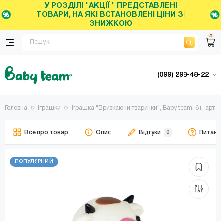
У РОЗДІЛІ "АКЦІЇ " ПРЕДСТАВЛЕНІ
ТОВАРИ, НА ЯКІ ВСТАНОВЛЕНІ ЦІНИ ЗІ
ЗНИЖКОЮ
0
(099) 298-48-22
Головна
Іграшки
Іграшка "Бризкаючи тваринки", Baby team, 6+, арт. 
Все про товар
Опис
Відгуки
0
Питанн
ПОПУЛЯРНИЙ