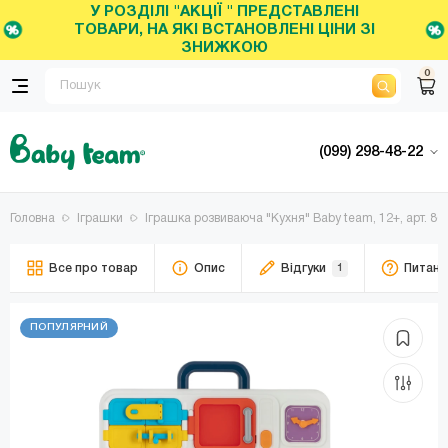
У РОЗДІЛІ "АКЦІЇ " ПРЕДСТАВЛЕНІ
ТОВАРИ, НА ЯКІ ВСТАНОВЛЕНІ ЦІНИ ЗІ
ЗНИЖКОЮ
0
(099) 298-48-22
Головна
Іграшки
Іграшка розвиваюча "Кухня" Baby team, 12+, арт. 86
Все про товар
Опис
Відгуки
1
Питанн
ПОПУЛЯРНИЙ