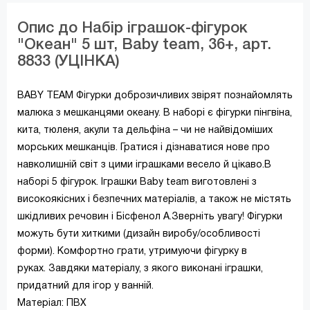
Опис до Набір іграшок-фігурок
"Океан" 5 шт, Baby team, 36+, арт.
8833 (УЦІНКА)
BABY TEAM Фігурки доброзичливих звірят познайомлять
малюка з мешканцями океану. В наборі є фігурки пінгвіна,
кита, тюленя, акули та дельфіна – чи не найвідоміших
морських мешканців. Гратися і дізнаватися нове про
навколишній світ з цими іграшками весело й цікаво.В
наборі 5 фігурок. Іграшки Baby team виготовлені ​​з
високоякісних і безпечних матеріалів, а також не містять
шкідливих речовин і Бісфенол А.Зверніть увагу! Фігурки
можуть бути хиткими (дизайн виробу/особливості
форми). Комфортно грати, утримуючи фігурку в
руках. Завдяки матеріалу, з якого виконані іграшки,
придатний для ігор у ванній.
Матеріал: ПВХ