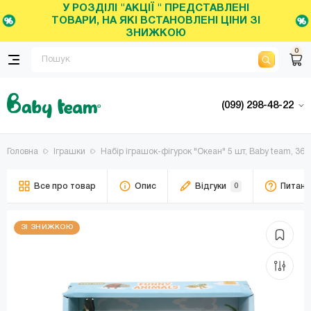
У РОЗДІЛІ "АКЦІЇ " ПРЕДСТАВЛЕНІ
ТОВАРИ, НА ЯКІ ВСТАНОВЛЕНІ ЦІНИ ЗІ
ЗНИЖКОЮ
0
(099) 298-48-22
Головна
Іграшки
Набір іграшок-фігурок "Океан" 5 шт, Baby team, 36+,
Все про товар
Опис
Відгуки
0
Питанн
ЗІ ЗНИЖКОЮ