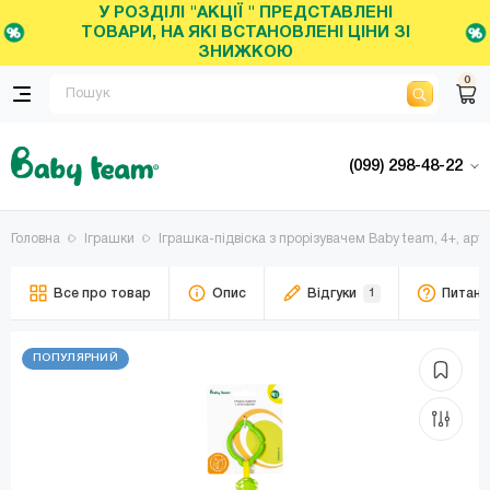
У РОЗДІЛІ "АКЦІЇ " ПРЕДСТАВЛЕНІ
ТОВАРИ, НА ЯКІ ВСТАНОВЛЕНІ ЦІНИ ЗІ
ЗНИЖКОЮ
0
(099) 298-48-22
Головна
Іграшки
Іграшка-підвіска з прорізувачем Baby team, 4+, арт.
Все про товар
Опис
Відгуки
1
Питанн
ПОПУЛЯРНИЙ