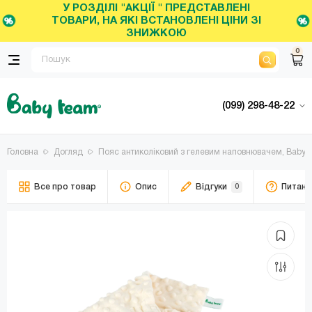
У РОЗДІЛІ "АКЦІЇ " ПРЕДСТАВЛЕНІ
ТОВАРИ, НА ЯКІ ВСТАНОВЛЕНІ ЦІНИ ЗІ
ЗНИЖКОЮ
0
(099) 298-48-22
Головна
Догляд
Пояс антиколіковий з гелевим наповнювачем, Baby te
Все про товар
Опис
Відгуки
0
Питанн