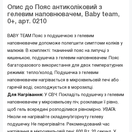
Опис до Пояс антиколіковий з
гелевим наповнювачем, Baby team,
0+, арт. 0210
BABY TEAM Пояс з подушечкою з гелевим
наповнювачем допоможе полегшити симптоми коліків у
малюків. В комплекті: тканинний пояс на липучці з
кишенькою, подушечка з гелевим наповнювачем. Пояс
багаторазового використання для двох температурних
режимів: тепло/холод. Подушечка з гелевим
наповнювачем нагрівається в мікрохвильовій печі або
гарячій воді, охолоджується в морозилці.
Для Нагрівання:
У СВЧ: Покладіть подушечку з гелевим
наповнювачем у мікрохвильову піч, розклавши її рівно,
щоб гель всередині розподілився рівномірно. УВАГА:
Ніколи не нагрівайте складену/згорнуту гелеву
подушечку. Не перегрівайте. Рекомендований час
нагрівання в мікрохвильовій печі: 600 Вт, 20 cекунд. У