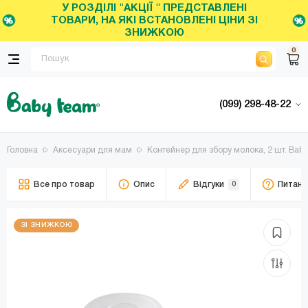
У РОЗДІЛІ "АКЦІЇ " ПРЕДСТАВЛЕНІ
ТОВАРИ, НА ЯКІ ВСТАНОВЛЕНІ ЦІНИ ЗІ
ЗНИЖКОЮ
0
(099) 298-48-22
Головна
Аксесуари для мам
Контейнер для збору молока, 2 шт. Baby 
Все про товар
Опис
Відгуки
0
Питанн
ЗІ ЗНИЖКОЮ