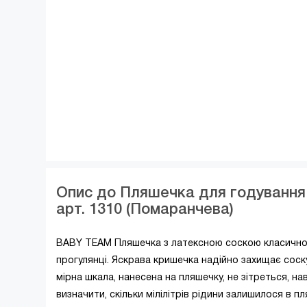
Опис до Пляшечка для годування 
арт. 1310 (Помаранчева)
BABY TEAM Пляшечка з латексною соскою класичної 
прогулянці. Яскрава кришечка надійно захищає соск
мірна шкала, нанесена на пляшечку, не зітреться, на
визначити, скільки мілілітрів рідини залишилося в п