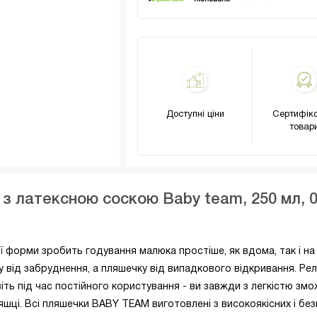
Доступні ціни
Сертифіко
товар
з латексною соскою Baby team, 250 мл, 0
форми зробить годування малюка простіше, як вдома, так і на
у від забруднення, а пляшечку від випадкового відкривання. Ре
віть під час постійного користування - ви завжди з легкістю зм
ляшці. Всі пляшечки BABY TEAM виготовлені з високоякісних і бе