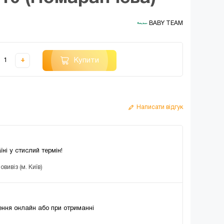
 BABY TEAM
Купити
+
Написати відгук
їні у стислий термін!
вивіз (м. Київ)
ння онлайн або при отриманні