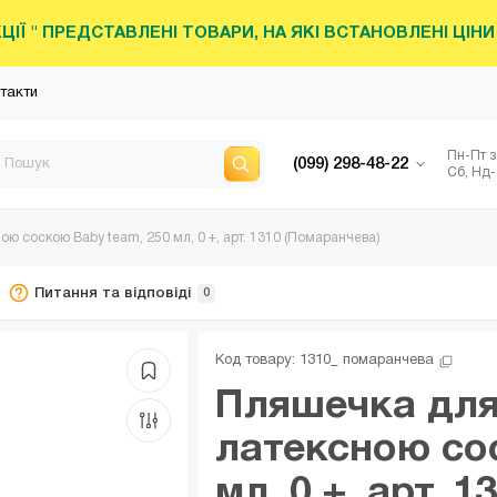
КЦІЇ " ПРЕДСТАВЛЕНІ ТОВАРИ, НА ЯКІ ВСТАНОВЛЕНІ ЦІ
такти
Пн-Пт з
(099) 298-48-22
Сб, Нд-
ю соскою Baby team, 250 мл, 0 +, арт. 1310 (Помаранчева)
Питання та відповіді
0
Код товару: 
1310_ помаранчева
Пляшечка для
латексною со
мл, 0 +, арт. 