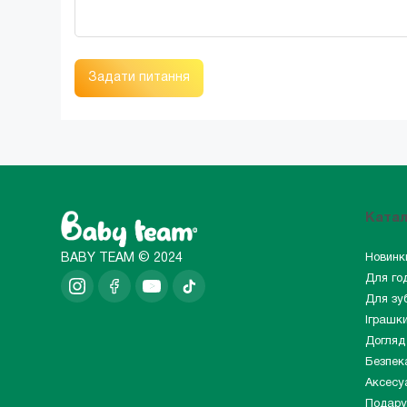
Задати питання
Ката
BABY TEAM © 2024
Новинк
Для го
Для зуб
Іграшк
Догляд
Безпек
Аксесу
Подару