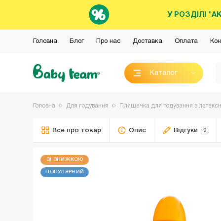
У РОЗДІЛІ "А
Головна
Блог
Про нас
Доставка
Оплата
Кон
Каталог
Головна
Для годування
Пляшечка для годування з латексно
Все про товар
Опис
Відгуки
0
ЗІ ЗНИЖКОЮ
ПОПУЛЯРНИЙ