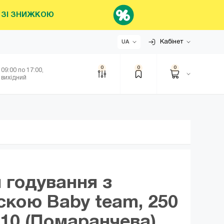
НИ ЗІ ЗНИЖКОЮ
Кабінет
UA
0
0
0
 09:00 по 17:00,
 вихідний
 годування з
скою Baby team, 250
1310 (Помаранчева)