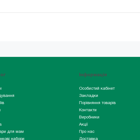
лог
Інформація
и
Особистий кабінет
дування
Закладки
ів
Порівняння товарів
и
Контакти
Виробники
а
Акції
ари для мам
Про нас
нкові набори
Доставка