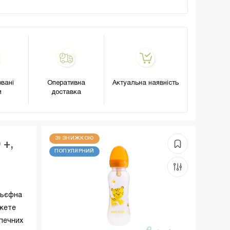
вані
Оперативна
Актуальна наявність
и
доставка
ЗІ ЗНИЖКОЮ
 +,
ПОПУЛЯРНИЙ
льєфна
ожете
зпечних