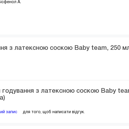
Бісфенол А.
я з латексною соскою Baby team, 250 мл,
 годування з латексною соскою Baby tea
а)
вий запис
для того, щоб написати відгук.