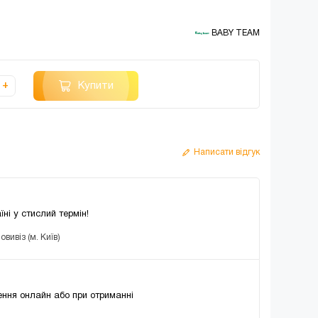
 BABY TEAM
Купити
+
Написати відгук
їні у стислий термін!
вивіз (м. Київ)
ння онлайн або при отриманні