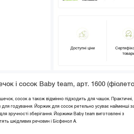
Доступні ціни
Сертифіко
товар
чок і сосок Baby team, арт. 1600 (фіолето
чок, сосок а також відмінно підходить для чашок. Практичні, 
 для годування. Йоржик для сосок ретельно усуває найменші з
для зручності зберігання. Йоржики Baby team виготовлені з
стять шкідливих речовин і Бісфенол А.