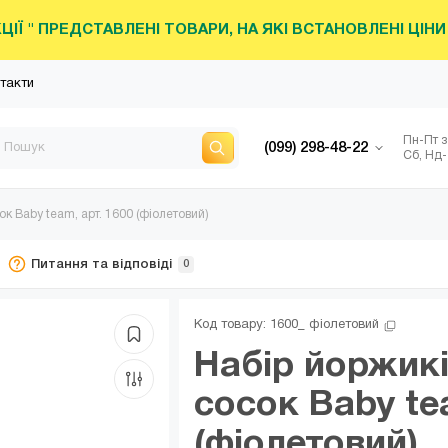
КЦІЇ " ПРЕДСТАВЛЕНІ ТОВАРИ, НА ЯКІ ВСТАНОВЛЕНІ ЦІ
такти
Пн-Пт з
(099) 298-48-22
Сб, Нд-
к Baby team, арт. 1600 (фіолетовий)
Питання та відповіді
0
Код товару: 
1600_ фіолетовий
Набір йоржикі
сосок Baby te
(фіолетовий)