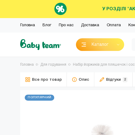
У РОЗДІЛІ "А
Головна
Блог
Про нас
Доставка
Оплата
Кон
Каталог
Головна
Для годування
Набір йоржиків для пляшечок і сосо
Все про товар
Опис
Відгуки
2
ПОПУЛЯРНИЙ