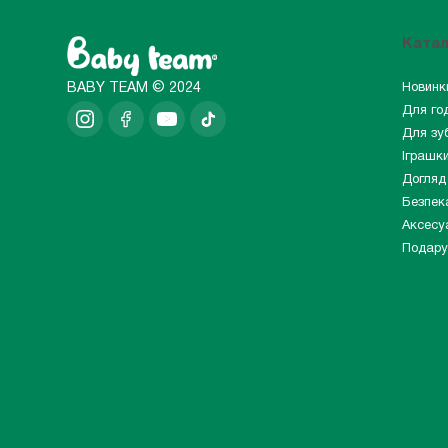
Ката
BABY TEAM © 2024
Новинк
Для го
Для зуб
Іграшк
Догляд
Безпек
Аксесу
Подару