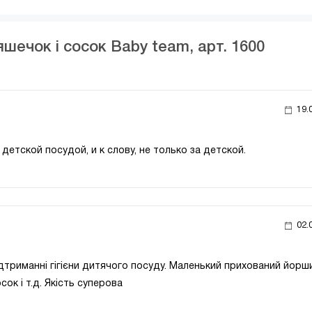
яшечок і сосок Baby team, арт. 1600
19.
етской посудой, и к слову, не только за детской.
02.
ідтриманні гігієни дитячого посуду. Маленький прихований йорш
ок і т.д. Якість суперова