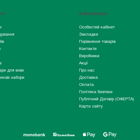
лог
Інформація
и
Особистий кабінет
дування
Закладки
ів
Порівняння товарів
и
Контакти
Виробники
а
Акції
ари для мам
Про нас
нкові набори
Доставка
Оплата
Політика безпеки
Публічний Договір (ОФЕРТА)
Карта сайту