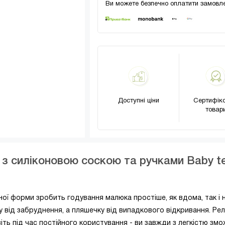
Ви можете безпечно оплатити замовле
Доступні ціни
Сертифіко
товар
з силіконовою соскою та ручками Baby t
ї форми зробить годування малюка простіше, як вдома, так і 
у від забруднення, а пляшечку від випадкового відкривання. Ре
віть під час постійного користування - ви завжди з легкістю зм