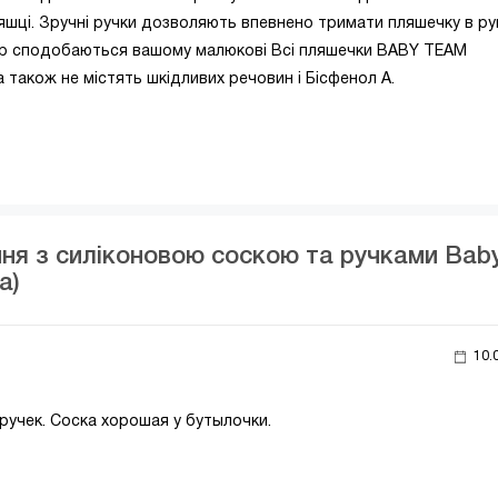
пляшці. Зручні ручки дозволяють впевнено тримати пляшечку в ру
олір сподобаються вашому малюкові Всі пляшечки BABY TEAM
 а також не містять шкідливих речовин і Бісфенол А.
ня з силіконовою соскою та ручками Bab
а)
10.
ручек. Соска хорошая у бутылочки.