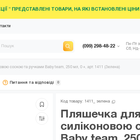
КЦІЇ " ПРЕДСТАВЛЕНІ ТОВАРИ, НА ЯКІ ВСТАНОВЛЕНІ ЦІ
такти
Пн-Пт з
(099) 298-48-22
Сб, Нд-
вою соскою та ручками Baby team, 250 мл, 0 +, арт. 1411 (Зелена)
Питання та відповіді
0
Код товару: 
1411_ зелена
Пляшечка для
силіконовою 
Baby team, 250