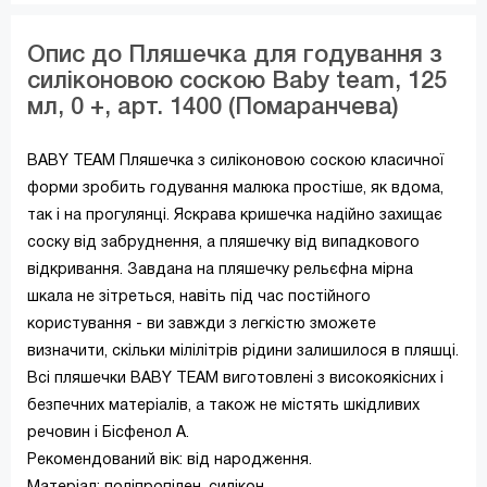
Опис до Пляшечка для годування з
силіконовою соскою Baby team, 125
мл, 0 +, арт. 1400 (Помаранчева)
BABY TEAM Пляшечка з силіконовою соскою класичної
форми зробить годування малюка простіше, як вдома,
так і на прогулянці. Яскрава кришечка надійно захищає
соску від забруднення, а пляшечку від випадкового
відкривання. Завдана на пляшечку рельєфна мірна
шкала не зітреться, навіть під час постійного
користування - ви завжди з легкістю зможете
визначити, скільки мілілітрів рідини залишилося в пляшці.
Всі пляшечки BABY TEAM виготовлені з високоякісних і
безпечних матеріалів, а також не містять шкідливих
речовин і Бісфенол А.
Рекомендований вік: від народження.