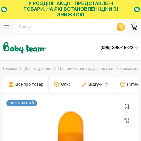
У РОЗДІЛІ "АКЦІЇ " ПРЕДСТАВЛЕНІ
ТОВАРИ, НА ЯКІ ВСТАНОВЛЕНІ ЦІНИ ЗІ
ЗНИЖКОЮ
0
(099) 298-48-22
Головна
Для годування
Пляшечка для годування з силіконовою соско
Все про товар
Опис
Відгуки
1
Питанн
ПОПУЛЯРНИЙ