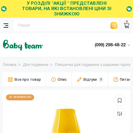
У РОЗДІЛІ "АКЦІЇ " ПРЕДСТАВЛЕНІ
ТОВАРИ, НА ЯКІ ВСТАНОВЛЕНІ ЦІНИ ЗІ
ЗНИЖКОЮ
0
(099) 298-48-22
Головна
Для годування
Пляшечка для годування з широким горлом Ba
Все про товар
Опис
Відгуки
0
Питанн
ЗІ ЗНИЖКОЮ